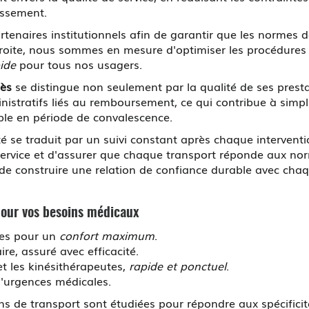
issement.
rtenaires institutionnels afin de garantir que les normes
troite, nous sommes en mesure d'optimiser les procédures a
ide
pour tous nos usagers.
lès
se distingue non seulement par la qualité de ses prest
nistratifs liés au remboursement, ce qui contribue à simpli
sable en période de convalescence.
é se traduit par un suivi constant après chaque interventio
 service et d'assurer que chaque transport réponde aux no
t de construire une relation de confiance durable avec chaq
pour vos besoins médicaux
ces pour un
confort maximum
.
e, assuré avec efficacité.
et les kinésithérapeutes,
rapide et ponctuel
.
d'urgences médicales.
 de transport sont étudiées pour répondre aux spécific