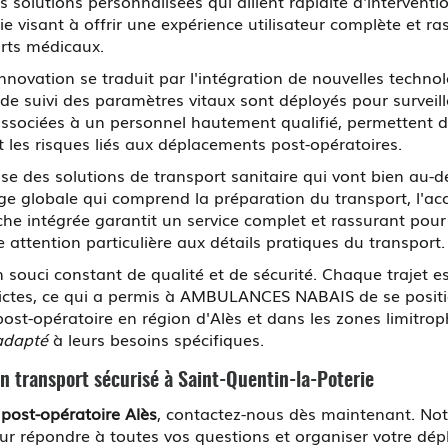
s solutions personnalisées qui allient rapidité d'interventi
ie visant à offrir une expérience utilisateur complète et 
orts médicaux.
innovation se traduit par l'intégration de nouvelles techn
e suivi des paramètres vitaux sont déployés pour surveill
associées à un personnel hautement qualifié, permettent d
t les risques liés aux déplacements post-opératoires.
s solutions de transport sanitaire qui vont bien au-de
arge globale qui comprend la préparation du transport, 
oche intégrée garantit un service complet et rassurant pour 
 attention particulière aux détails pratiques du transport.
souci constant de qualité et de sécurité. Chaque trajet e
trictes, ce qui a permis à AMBULANCES NABAIS de se posi
ost-opératoire en région d'Alès et dans les zones limitroph
 adapté
à leurs besoins spécifiques.
transport sécurisé à Saint-Quentin-la-Poterie
 post-opératoire Alès
, contactez-nous dès maintenant. Not
our répondre à toutes vos questions et organiser votre dé