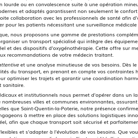
on lourde ou en convalescence suite à une opération mine
dernes et adaptés garantissent non seulement le confort 
ite collaboration avec les professionnels de santé afin d'
lier pour les patients nécessitant une surveillance médicale
ique, nous proposons une gamme de prestations compléme
ganiser un transport spécialisé qui intègre des équipem
el et des dispositifs d'oxygénothérapie. Cette offre sur 
 aux recommandations de votre médecin traitant.
ttentive
et une analyse minutieuse de vos besoins. Dès le 
tés du transport, en prenant en compte vos contraintes ho
ur optimiser les trajets et garantir une coordination harm
 sanitaire.
édicaux et institutionnels nous permet d'opérer dans un l
e nombreuses villes et communes environnantes, assurant 
elles que Saint-Quentin-la-Poterie, notre présence confirme
ngageons à mettre en place des solutions logistiques inno
réel, afin que chaque transport soit sécurisé et parfaitem
lexibles et s'adapter à l'évolution de vos besoins. Que vo