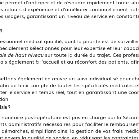
gie permet d'anticiper et de résoudre rapidement toute situ
les retours d'expérience et d'améliorer continuellement notr
s usagers, garantissant un niveau de service en constant
 ?
ionnel médical qualifié, dont la priorité est de surveiller 
ialement sélectionnés pour leur expertise et leur capacit
ale de haut niveau
sur toute la durée du trajet. Ces prof
is également à l'accueil et au réconfort des patients, afi
ttons également en œuvre un suivi individualisé pour cha
é afin de tenir compte de toutes les spécificités médicales 
ter le service en temps réel, tout en garantissant une coor
tion.
iale ?
rt sanitaire post-opératoire est pris en charge par la Séc
ts administratifs nécessaires pour faciliter le remboursem
 démarches, simplifiant ainsi la gestion de vos frais médi
 envers la qualité de service, en réduisant les contrainte