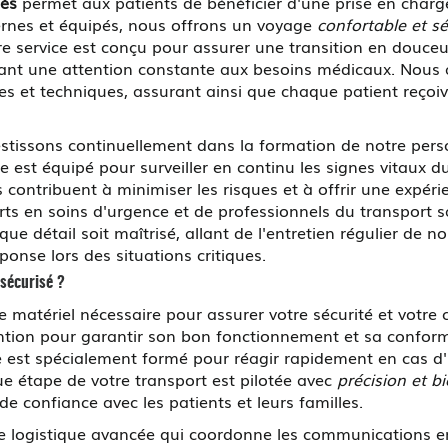
lès
permet aux patients de bénéficier d'une prise en charg
ernes et équipés, nous offrons un voyage
confortable et sé
 service est conçu pour assurer une transition en douceur 
sant une attention constante aux besoins médicaux. Nous a
ques et techniques, assurant ainsi que chaque patient reçoi
estissons continuellement dans la formation de notre per
e est équipé pour surveiller en continu les signes vitaux 
 contribuent à minimiser les risques et à offrir une expéri
s en soins d'urgence et de professionnels du transport sa
ue détail soit maîtrisé, allant de l'entretien régulier de 
éponse lors des situations critiques.
sécurisé ?
matériel nécessaire pour assurer votre sécurité et votre 
ntion pour garantir son bon fonctionnement et sa conform
est spécialement formé pour réagir rapidement en cas d'u
que étape de votre transport est pilotée avec
précision et b
de confiance avec les patients et leurs familles.
e logistique avancée qui coordonne les communications en