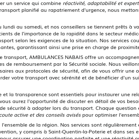
er un service qui combine
réactivité, adaptabilité et expert
 transport planifié au rapatriement d'urgence, nous met
u lundi au samedi, et nos conseillers se tiennent prêts à v
nts de l'importance de la rapidité dans le secteur médi
port selon les exigences de la situation. Nos services co
ntes, garantissant ainsi une prise en charge de proximité 
r le transport, AMBULANCES NABAIS offre un accompagneme
hes de remboursement par la Sécurité sociale. Nous veillons
es aux protocoles de sécurité, afin de vous offrir une of
er votre transport avec sérénité et de bénéficier d'un su
t la transparence sont essentiels pour instaurer une rela
 vous aurez l'opportunité de discuter en détail de vos beso
de sécurité à adopter lors du transport. Chaque question e
coute active et des conseils avisés
pour optimiser l'ensemb
 l'ensemble de la région. Nos services sont régulièrement 
ention, y compris à Saint-Quentin-la-Poterie et dans ses 
pour assurer une coordination parfaite et une réactivité o