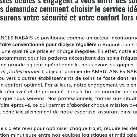
istes dédiés s'engagent à vous offrir des so
us demandez comment choisir le service id
urons votre sécurité et votre confort lors 
CES NABAIS se positionne comme un acteur incontourna
taire conventionné pour dialyse régulière
à Bagnols-sur-Cè
 une qualité de prise en charge inégalée. En effet, notre
tamment pour les patients nécessitant des soins fréquent
t une grande rigueur opérationnelle, nous avons su gagner
et professionnel
. L'objectif premier de AMBULANCES NABA
ou vers d'autres établissements de soins se fasse dans les
n confort optimal. Par ailleurs, notre engagement va bien
e réactivité et de proximité, dans le but de garantir une qu
x que nous servons. Nos professionnels, formés aux situa
faire éprouvé, ce qui permet d'aborder chaque mission avec
, bénéficie pleinement de notre expertise, assurant ainsi u
s a été revu pour optimiser chaque trajet, réduire les déla
ation minutieuse entre nos équipes logistiques et médica