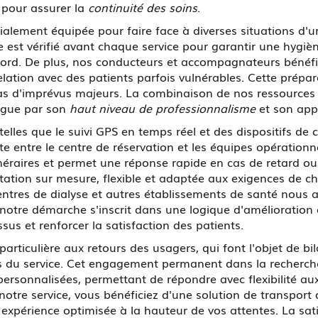
 pour assurer la
continuité des soins
.
ialement équipée pour faire face à diverses situations d'u
 est vérifié avant chaque service pour garantir une hygièn
rd. De plus, nos conducteurs et accompagnateurs bénéfic
 relation avec des patients parfois vulnérables. Cette prép
s d'imprévus majeurs. La combinaison de nos ressources
ingue par son
haut niveau de professionnalisme
et son app
 telles que le suivi GPS en temps réel et des dispositif
 entre le centre de réservation et les équipes opérationne
néraires et permet une réponse rapide en cas de retard ou
station sur mesure, flexible et adaptée aux exigences de ch
centres de dialyse et autres établissements de santé nous
 notre démarche s'inscrit dans une logique d'amélioration
sus et renforcer la satisfaction des patients.
particulière aux retours des usagers, qui font l'objet de bi
 du service. Cet engagement permanent dans la recherche 
personnalisées, permettant de répondre avec flexibilité au
tre service, vous bénéficiez d'une solution de transport qui
 expérience optimisée à la hauteur de vos attentes. La sa