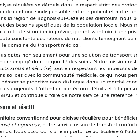
lyse régulière se déroule dans le respect strict des proto
n de confiance indispensable entre le patient et notre ser
ns la région de Bagnols-sur-Cèze et ses alentours, nous p
s et des besoins spécifiques de la population locale. Nous
ace à toute situation imprévue, garantissant ainsi une pri
'écoute constante des retours de nos clients témoignent de 
ns le domaine du transport médical.
 optez non seulement pour une solution de transport sa
ire engagé dans la qualité des soins. Notre mission reste c
ans stress et sécurisé
, tout en respectant les impératifs d
ens solides avec la communauté médicale, ce qui nous perm
e démarche proactive nous distingue dans un marché concur
plus exigeants. L'attention portée aux détails et à la pers
 et contribue à faire de notre service une référence inc
sure et réactif
nitaire conventionné pour dialyse régulière
pour bénéficie
urisé et rigoureux
, notre service assure le transfert confor
emps. Nous accordons une importance particulière à l'adap