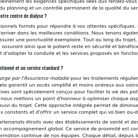
pleinement les exigences spécifiques liées aux rendez-vou
 du planning et un contrôle permanent de la qualité du se
otre centre de dialyse ?
sionnels formés pour répondre à vos attentes spécifiques. 
d'arriver dans les meilleures conditions. Nous tenons éga
ssurer une ponctualité exemplaire. Tout au long du trajet
 assurant ainsi que le patient reste en sécurité et bénéfic
 d'adapter la conduite et les services proposés en fonctio
entionné et un service standard ?
harge par l'Assurance maladie
pour les traitements régulier
Cela garantit un accès simplifié et moins onéreux aux soin
ives sont spécialement conçus pour faciliter la vie des pat
s mettons un point d'honneur à optimiser chaque aspect 
 suivi du trajet. Cette approche intégrée permet de diminue
constants et d'offrir un service complet qui va bien au-d
enariats étroits avec des établissements de santé et de
un accompagnement global. Ce service de proximité est con
ormation continue de nos équipes. Chaque détail, depuis l