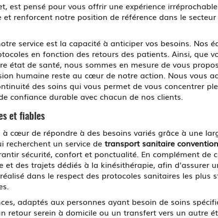
t, est pensé pour vous offrir une expérience irréprochable
e et renforcent notre position de référence dans le secteu
otre service est la capacité à anticiper vos besoins. Nos 
otocoles en fonction des retours des patients. Ainsi, que v
votre état de santé, nous sommes en mesure de vous propos
imension humaine reste au cœur de notre action. Nous vou
ontinuité des soins qui vous permet de vous concentrer pl
n de confiance durable avec chacun de nos clients.
s et fiables
cœur de répondre à des besoins variés grâce à une lar
qui recherchent un service de
transport sanitaire convention
antir sécurité, confort et ponctualité. En complément de
e et des trajets dédiés à la kinésithérapie, afin d'assurer
alisé dans le respect des protocoles sanitaires les plus st
es.
nces, adaptés aux personnes ayant besoin de soins spécifi
n retour serein à domicile ou un transfert vers un autre é