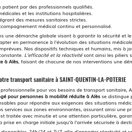
patient par des professionnels qualifiés.
édicales et les institutions hospitalières.
tégrant des mesures sanitaires strictes.
 accompagnement médical continu et personnalisé.
 une démarche globale visant à garantir la sécurité et le 
pter en permanence à l'évolution des situations médicales
imprévues. Nos dispositifs techniques et humains, mis à j
 constante.
L'efficacité et la réactivité
sont ainsi les piliers
e à Alès
, faisant de chacune de nos interventions une d
tre transport sanitaire à SAINT-QUENTIN-LA-POTERIE
et professionnelle pour vos besoins de transport sanitair
ongé pour personnes à mobilité réduite à Alès
se distingue 
pensables pour répondre aux exigences des situations médic
services aux zones environnantes, assurant ainsi une p
 traitée avec minutie et une attention particulière, gara
ise en charge initiale jusqu'à l'arrivée sécurisée à desti
 disponibles
24h/24 et 7j/7
, afin d'apporter réactivité et