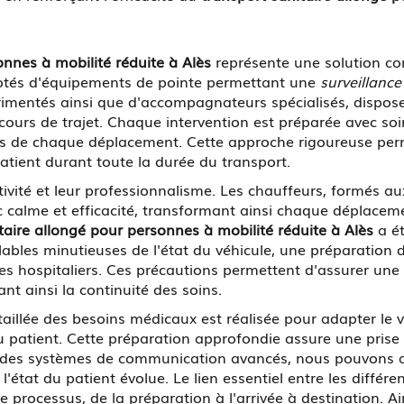
onnes à mobilité réduite à Alès
représente une solution co
dotés d'équipements de pointe permettant une
surveillance
érimentés ainsi que d'accompagnateurs spécialisés, dispo
 cours de trajet. Chaque intervention est préparée avec so
ces de chaque déplacement. Cette approche rigoureuse per
patient durant toute la durée du transport.
tivité et leur professionnalisme. Les chauffeurs, formés a
c calme et efficacité, transformant ainsi chaque déplacem
taire allongé pour personnes à mobilité réduite à Alès
a ét
alables minutieuses de l'état du véhicule, une préparation
s hospitaliers. Ces précautions permettent d'assurer une 
nt ainsi la continuité des soins.
illée des besoins médicaux est réalisée pour adapter le vé
du patient. Cette préparation approfondie assure une pris
 des systèmes de communication avancés, nous pouvons aj
l'état du patient évolue. Le lien essentiel entre les différ
e processus, de la préparation à l'arrivée à destination. Ai