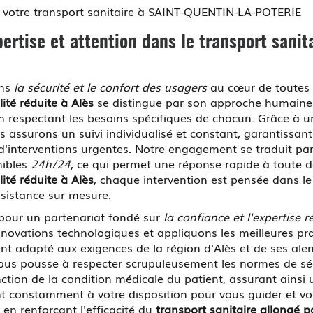
otre transport sanitaire à SAINT-QUENTIN-LA-POTERIE
rtise et attention dans le
transport sanit
ons
la sécurité et le confort des usagers
au cœur de toutes 
ité réduite à Alès
se distingue par son approche humaine 
respectant les besoins spécifiques de chacun. Grâce à une
 assurons un suivi individualisé et constant, garantissant
'interventions urgentes. Notre engagement se traduit par
nibles
24h/24
, ce qui permet une réponse rapide à toute
ité réduite à Alès
, chaque intervention est pensée dans le
assistance sur mesure.
 pour un partenariat fondé sur
la confiance et l'expertise 
innovations technologiques et appliquons les meilleures pr
nt adapté aux exigences de la région d'Alès et de ses alen
nous pousse à respecter scrupuleusement les normes de sé
ction de la condition médicale du patient, assurant ainsi 
ent constamment à votre disposition pour vous guider et vo
 en renforçant l'efficacité du
transport sanitaire allongé p