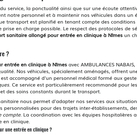
du service, la ponctualité ainsi que sur une écoute atten
nt notre personnel et à maintenir nos véhicules dans un é
e transport est planifié en tenant compte des conditions 
e prise en charge possible. Le respect des protocoles de séc
rt sanitaire allongé pour entrée en clinique à Nîmes
un c
re ?
ur entrée en clinique à Nîmes
avec AMBULANCES NABAIS, c'es
ualité. Nos véhicules, spécialement aménagés, offrent une
et est accompagné d'un personnel médical formé aux gestes 
iques
. Ce service est particulièrement recommandé pour le
et des soins constants durant le transport.
 sanitaire nous permet d'adapter nos services aux situati
 personnalisées pour des trajets inter-établissements, de
e compte
. La coordination avec les équipes hospitalières 
 en clinique.
r une entrée en clinique ?