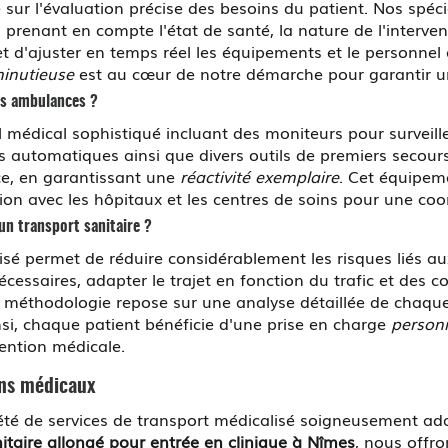
sur l'évaluation précise des besoins du patient. Nos spéci
renant en compte l'état de santé, la nature de l'intervent
 d'ajuster en temps réel les équipements et le personnel 
minutieuse
est au cœur de notre démarche pour garantir un 
os ambulances ?
médical sophistiqué incluant des moniteurs pour surveille
rs automatiques ainsi que divers outils de premiers secour
ce, en garantissant une
réactivité exemplaire
. Cet équipem
tion avec les hôpitaux et les centres de soins pour une coo
 un transport sanitaire ?
lisé permet de réduire considérablement les risques liés au
cessaires, adapter le trajet en fonction du trafic et des c
e méthodologie repose sur une analyse détaillée de chaque
insi, chaque patient bénéficie d'une prise en charge
personn
vention médicale.
ins médicaux
 de services de transport médicalisé soigneusement ada
itaire allongé pour entrée en clinique à Nîmes
, nous offro