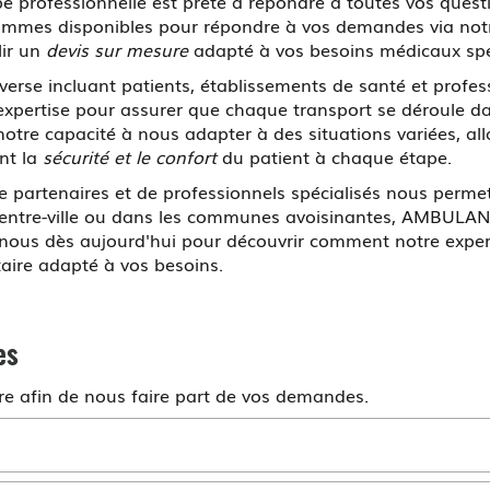
professionnelle est prête à répondre à toutes vos questi
mes disponibles pour répondre à vos demandes via notre
lir un
devis sur mesure
adapté à vos besoins médicaux spé
diverse incluant patients, établissements de santé et profe
expertise pour assurer que chaque transport se déroule dan
notre capacité à nous adapter à des situations variées, all
ant la
sécurité et le confort
du patient à chaque étape.
e partenaires et de professionnels spécialisés nous perme
entre-ville ou dans les communes avoisinantes, AMBULAN
-nous dès aujourd'hui pour découvrir comment notre expert
taire adapté à vos besoins.
es
ire afin de nous faire part de vos demandes.