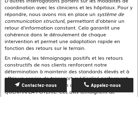
D'autres interrogations portent sur les modalités de
coordination avec les cliniciens et les hôpitaux. Pour y
répondre, nous avons mis en place un
système de
communication structuré
, permettant d'obtenir un
retour d'information constant. Cela garantit une
cohérence dans le déroulement de chaque
intervention et permet une adaptation rapide en
fonction des retours sur le terrain.
En résumé, les témoignages positifs et les retours
constructifs de nos clients renforcent notre
détermination à maintenir des standards élevés et à
offrir un service de transport médicalisé performant,
notamment dans la région d'Alès et celle de SAINT-
Contactez-nous
Appelez-nous
QUENTIN-LA-POTERIE. Ces avis témoignent de
l'excellence et de la rigueur qui caractérisent chacune
de nos interventions.
Conclusion et appel à l'action
En définitive, AMBULANCES NABAIS se positionne
comme le
partenaire de confiance
pour tous vos