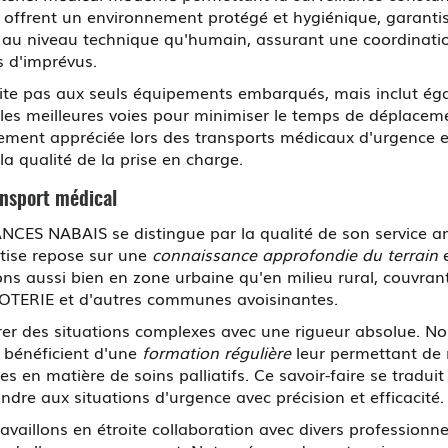
, offrent un environnement protégé et hygiénique, garanti
ant au niveau technique qu'humain, assurant une coordinatio
s d'imprévus.
imite pas aux seuls équipements embarqués, mais inclut é
nt les meilleures voies pour minimiser le temps de déplacem
èrement appréciée lors des transports médicaux d'urgence e
la qualité de la prise en charge.
ransport médical
ES NABAIS se distingue par la qualité de son service am
rtise repose sur une
connaissance approfondie du terrain
e
s aussi bien en zone urbaine qu'en milieu rural, couvrant d
POTERIE et d'autres communes avoisinantes.
rer des situations complexes avec une rigueur absolue. N
, bénéficient d'une
formation régulière
leur permettant de r
s en matière de soins palliatifs. Ce savoir-faire se tradui
ndre aux situations d'urgence avec précision et efficacité.
availlons en étroite collaboration avec divers professionne