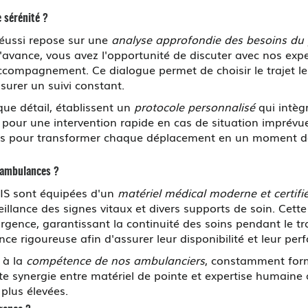
 sérénité ?
réussi repose sur une
analyse approfondie des besoins du 
l'avance, vous avez l'opportunité de discuter avec nos expe
'accompagnement. Ce dialogue permet de choisir le trajet le
surer un suivi constant.
ue détail, établissent un
protocole personnalisé
qui intègr
 pour une intervention rapide en cas de situation imprévue
clés pour transformer chaque déplacement en un moment de 
 ambulances ?
S sont équipées d'un
matériel médical moderne et certifi
veillance des signes vitaux et divers supports de soin. Ce
'urgence, garantissant la continuité des soins pendant le t
ce rigoureuse afin d'assurer leur disponibilité et leur per
 à la
compétence de nos ambulanciers
, constamment for
ette synergie entre matériel de pointe et expertise humain
plus élevées.