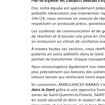
Peut-on organiser des transports médicaux d'ur
Oui, notre équipe est spécialement pré
palliatifs nécessitant une intervention r
24h/24, nous sommes en mesure de répo
respectant un protocole précis, garantis
Les systèmes de communication et de g
de réaction et d'assurer une prise en char
en instaurant un
climat de confiance
ave
À travers toutes ces sections, nous réa
patients en soins palliatifs dans le Gar
permet de transformer chaque transport
Nous encourageons également nos clients
plus précisément aux besoins des patient
retours terrain qui renforcent notre exper
En conclusion, AMBULANCES NABAIS s'i
dans le Gard
grâce à une approche humai
zones de Saint-Quentin-la-Poterie, SAIN
en
toute sécurité et dans le respect de s
rassurante et sur mesure, où le bien-être 