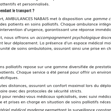
ttentifs et personnalisés.
pendant le transport ?
sport, AMBULANCES NABAIS met à disposition une
gamme co
s patients en soins palliatifs. Chaque ambulance intègre 
ntervention d'urgence, garantissant une réponse immédiat
t, nous offrons un
accompagnement psychologique
discr
rant leur déplacement. La présence d'un espace médical m
 unité de soins ambulatoire, assurant ainsi une prise en c
ins palliatifs repose sur une gamme diversifiée de presta
 patients. Chaque service a été pensé pour offrir un envi
écifiques.
outes distances, assurant un confort maximal lors du dépl
re avec des protocoles de sécurité stricts.
rt pour rendez-vous médicaux spécialisés, avec suivi médi
 et prises en charge en situation de soins palliatifs néce
tériel médical moderne
permettant la surveillance constan