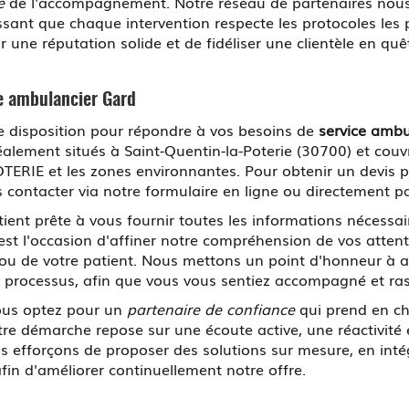
e
de l'accompagnement. Notre réseau de partenaires nous 
issant que chaque intervention respecte les protocoles les
 une réputation solide et de fidéliser une clientèle en quêt
ce ambulancier Gard
 disposition pour répondre à vos besoins de
service amb
alement situés à Saint-Quentin-la-Poterie (30700) et cou
IE et les zones environnantes. Pour obtenir un devis per
s contacter via notre formulaire en ligne ou directement p
 tient prête à vous fournir toutes les informations nécessa
st l'occasion d'affiner notre compréhension de vos attente
 ou de votre patient. Nous mettons un point d'honneur à as
 processus, afin que vous vous sentiez accompagné et ra
ous optez pour un
partenaire de confiance
qui prend en ch
Notre démarche repose sur une écoute active, une réactivit
ous efforçons de proposer des solutions sur mesure, en inté
afin d'améliorer continuellement notre offre.