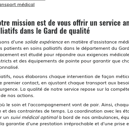
transport médical
e mission est de vous offrir un
service a
iatifs dans le Gard
de qualité
sons d'une
solide expérience
en matière d'assistance médi
patients en soins palliatifs dans le département du Gard. 
acement est étudié pour répondre aux exigences médicales
ricts et des équipements de pointe pour garantir que ch
onnalisé.
liatifs, nous élaborons chaque intervention de façon méti
e premier contact, en ajustant chaque transport aux besoin
ence. La qualité de notre service repose sur la compétenc
 de nos actions.
ù le soin et l'accompagnement vont de pair. Ainsi, chaque
e et des contraintes de temps. La coordination avec les é
ir un
suivi médical optimal
à bord de nos ambulances, équip
 la garantie d'une prestation irréprochable et d'une pris