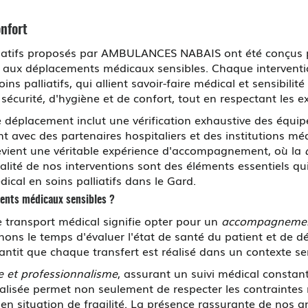
onfort
alliatifs proposés par AMBULANCES NABAIS ont été conçus 
ié aux déplacements médicaux sensibles. Chaque interventi
ns palliatifs, qui allient savoir-faire médical et sensibil
sécurité, d'hygiène et de confort, tout en respectant les 
déplacement inclut une vérification exhaustive des équip
avec des partenaires hospitaliers et des institutions méd
devient une véritable expérience d'accompagnement, où la
tualité de nos interventions sont des éléments essentiel
ical en soins palliatifs dans le Gard.
ents médicaux sensibles ?
transport médical signifie opter pour un
accompagnemen
prenons le temps d'évaluer l'état de santé du patient et de
tit que chaque transfert est réalisé dans un contexte ser
 et professionnalisme
, assurant un suivi médical consta
dualisée permet non seulement de respecter les contraintes
s en situation de fragilité. La présence rassurante de no