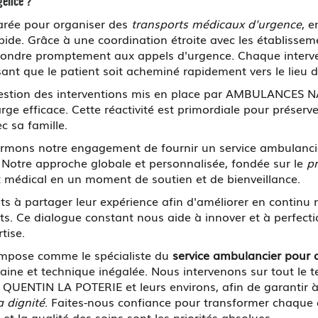
gence ?
parée pour organiser des
transports médicaux d'urgence
, e
apide. Grâce à une coordination étroite avec les établissem
ndre promptement aux appels d'urgence. Chaque interven
sant que le patient soit acheminé rapidement vers le lieu d
estion des interventions mis en place par AMBULANCES NA
ge efficace. Cette réactivité est primordiale pour préserver
c sa famille.
ffirmons notre engagement de fournir un service ambulanci
d. Notre approche globale et personnalisée, fondée sur le
p
 médical en un moment de soutien et de bienveillance.
 à partager leur expérience afin d'améliorer en continu 
s. Ce dialogue constant nous aide à innover et à perfecti
tise.
mpose comme le spécialiste du
service ambulancier pour 
ne et technique inégalée. Nous intervenons sur tout le t
T QUENTIN LA POTERIE et leurs environs, afin de garantir 
a dignité
. Faites-nous confiance pour transformer chaque
et la qualité des soins sont les priorités absolues.