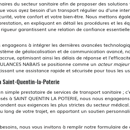
naires du secteur sanitaire afin de proposer des solution
e vous ayez besoin d'un transport régulier ou d'une inter
curité, votre confort et votre bien-être. Nous mettons ég
prestation, en expliquant en détail les procédures et les é
 rigueur garantissent une relation de confiance essentiell
ngageons à intégrer les dernières avancées technologiques
système de géolocalisation et de communication avancé, 
ccrue, optimisant ainsi les délais de réponse et l'efficaci
 AMBULANCES NABAIS se positionne comme un
acteur majeur
issant une assistance rapide et sécurisée pour tous les u
à Saint-Quentin-la-Poterie
mple prestataire de services de transport sanitaire ; c'e
. Basés à SAINT QUENTIN LA POTERIE, nous nous engageons à
ondent aux exigences les plus strictes du secteur médical.
long de votre trajet, en apportant un soutien personnali
besoins, nous vous invitons à remplir notre formulaire de 