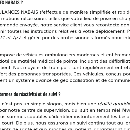
ES NABAIS ?
LANCES NABAIS s'effectue de manière simplifiée et rapide
formations nécessaires telles que votre lieu de prise en cha
 demande envoyée, notre service client vous recontacte dans
nir toutes les instructions relatives à votre déplacement. P
4 et 7j/7
et gérée par des professionnels formés pour in
pose de véhicules ambulanciers modernes et entièrement
oté de matériel médical de pointe, incluant des défibrilla
patient. Nos moyens de transport sont régulièrement entrete
nfort des personnes transportées. Ces véhicules, conçus po
ement un système avancé de géolocalisation et de communi
rmes de réactivité et de suivi ?
n'est pas un simple slogan, mais bien une
réalité quotid
r notre centre de supervision, qui suit en temps réel l'év
s sommes capables d'identifier instantanément les besoin
 court. De plus, nous assurons un suivi continu tout au lo
nts de santé et aux proches du patient, garantissant ain