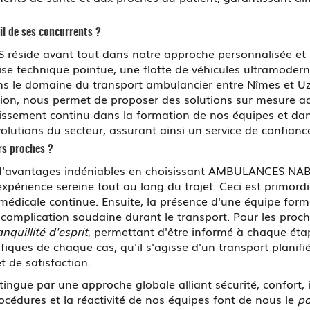
l de ses concurrents ?
réside avant tout dans notre approche personnalisée et
ise technique pointue, une flotte de véhicules ultramode
dans le domaine du transport ambulancier entre Nîmes et Uzè
ntion, nous permet de proposer des solutions sur mesure a
stissement continu dans la formation de nos équipes et da
volutions du secteur, assurant ainsi un service de confian
urs proches ?
d'avantages indéniables en choisissant AMBULANCES NABAI
expérience sereine tout au long du trajet. Ceci est primord
e médicale continue. Ensuite, la présence d'une équipe fo
omplication soudaine durant le transport. Pour les proche
anquillité d'esprit
, permettant d'être informé à chaque étape
fiques de chaque cas, qu'il s'agisse d'un transport planif
t de satisfaction.
ue par une approche globale alliant sécurité, confort, i
cédures et la réactivité de nos équipes font de nous le
pa