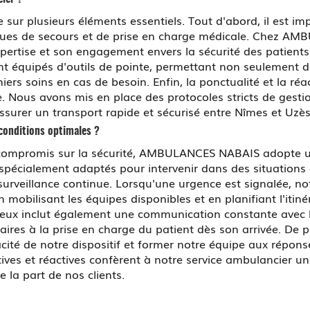
 sur plusieurs éléments essentiels. Tout d'abord, il est i
ques de secours et de prise en charge médicale. Chez 
pertise et son engagement envers la sécurité des patients.
t équipés d'outils de pointe, permettant non seulement de 
iers soins en cas de besoin. Enfin, la ponctualité et la réa
. Nous avons mis en place des protocoles stricts de gesti
ssurer un transport rapide et sécurisé entre Nîmes et Uzès
conditions optimales ?
 compromis sur la sécurité, AMBULANCES NABAIS adopte u
pécialement adaptés pour intervenir dans des situations c
surveillance continue. Lorsqu'une urgence est signalée, n
obilisant les équipes disponibles et en planifiant l'itinér
reux inclut également une communication constante avec l
aires à la prise en charge du patient dès son arrivée. De 
acité de notre dispositif et former notre équipe aux répon
tives et réactives confèrent à notre service ambulancier u
 la part de nos clients.