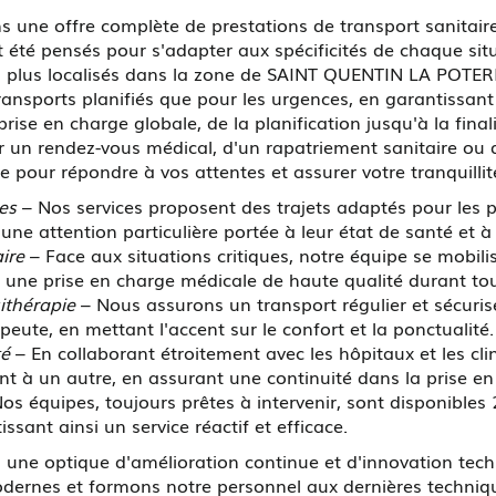
e offre complète de prestations de transport sanitaire,
 été pensés pour s'adapter aux spécificités de chaque situa
 plus localisés dans la zone de SAINT QUENTIN LA POTERIE
transports planifiés que pour les urgences, en garantissant
rise en charge globale, de la planification jusqu'à la fina
 un rendez-vous médical, d'un rapatriement sanitaire ou d
r répondre à vos attentes et assurer votre tranquillité
es
– Nos services proposent des trajets adaptés pour les p
e attention particulière portée à leur état de santé et à 
ire
– Face aux situations critiques, notre équipe se mobil
 une prise en charge médicale de haute qualité durant tou
ithérapie
– Nous assurons un transport régulier et sécuris
peute, en mettant l'accent sur le confort et la ponctualité.
té
– En collaborant étroitement avec les hôpitaux et les clin
nt à un autre, en assurant une continuité dans la prise e
os équipes, toujours prêtes à intervenir, sont disponibles 
sant ainsi un service réactif et efficace.
 une optique d'amélioration continue et d'innovation tec
ernes et formons notre personnel aux dernières techniqu