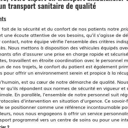
un transport sanitaire de qualité
nts
t de la sécurité et du confort de nos patients notre
pri
t une écoute attentive de vos besoins, qu'il s'agisse d
 contact, notre équipe vérifie l'ensemble des critères indi
ès. Nous mettons à disposition des véhicules équipés avec
ts afin d'assurer une prise en charge rapide et sécurisé
tes, travaillent en étroite coordination avec le personnel m
 de nos trajets, le confort du patient est également prim
 pour offrir un environnement serein et propice à la récu
 qu'humain, est au cœur de notre démarche de qualité. Nou
urer qu'ils répondent aux normes de sécurité en vigueur e
ale. En parallèle, l'ensemble de notre personnel suit rég
otocoles d'intervention en situation d'urgence. Ce savoir-
se positionner comme une référence incontournable pour
leurs, nous nous engageons à offrir un service personnali
nsport programmé vers un centre de soins ou pour une inte
cier ?