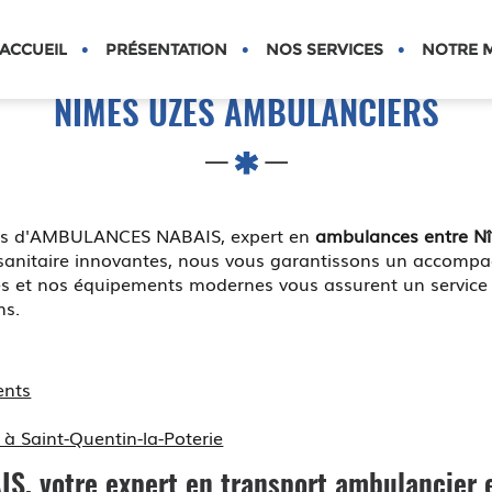
S
ACCUEIL
PRÉSENTATION
NOS SERVICES
NOTRE M
NIMES UZES AMBULANCIERS
vices d'AMBULANCES NABAIS, expert en
ambulances entre N
t sanitaire innovantes, nous vous garantissons un accom
s et nos équipements modernes vous assurent un service d
ns.
ents
à Saint-Quentin-la-Poterie
S, votre expert en
transport ambulancier 