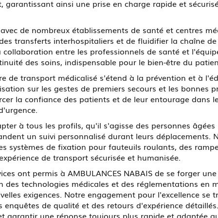
t, garantissant ainsi une prise en charge rapide et sécu
t avec de nombreux établissements de santé et centres m
es transferts interhospitaliers et de fluidifier la chaîne de
. La collaboration entre les professionnels de santé et l'
tinuité des soins, indispensable pour le bien-être du patien
re de transport médicalisé s'étend à la prévention et à l
lisation sur les gestes de premiers secours et les bonnes 
orcer la confiance des patients et de leur entourage dans 
 d'urgence.
ter à tous les profils, qu'il s'agisse des personnes âgée
ndent un suivi personnalisé durant leurs déplacements. N
s systèmes de fixation pour fauteuils roulants, des rampe
 expérience de transport sécurisée et humanisée.
ervices ont permis à AMBULANCES NABAIS de se forger un
n des technologies médicales et des réglementations en ma
uvelles exigences. Notre engagement pour l'excellence se t
es enquêtes de qualité et des retours d'expérience détaillé
 garantir une réponse toujours plus rapide et adaptée au