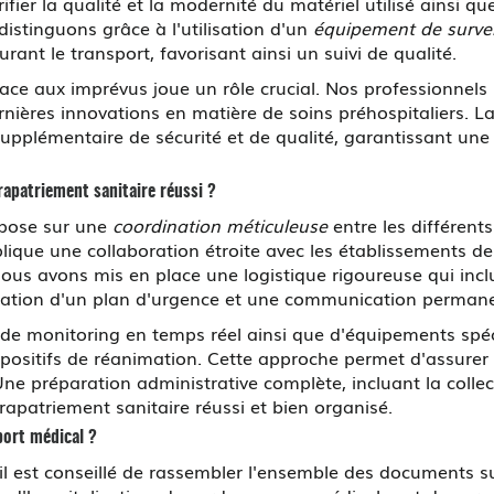
érifier la qualité et la modernité du matériel utilisé ainsi q
tinguons grâce à l'utilisation d'un
équipement de surve
rant le transport, favorisant ainsi un suivi de qualité.
face aux imprévus joue un rôle crucial. Nos professionnels
rnières innovations en matière de soins préhospitaliers. La
supplémentaire de sécurité et de qualité, garantissant une 
rapatriement sanitaire réussi ?
epose sur une
coordination méticuleuse
entre les différent
ique une collaboration étroite avec les établissements de
s avons mis en place une logistique rigoureuse qui inclu
aration d'un plan d'urgence et une communication permanen
 monitoring en temps réel ainsi que d'équipements spécial
positifs de réanimation. Cette approche permet d'assurer 
 Une préparation administrative complète, incluant la col
rapatriement sanitaire réussi et bien organisé.
port médical ?
il est conseillé de rassembler l'ensemble des documents sus