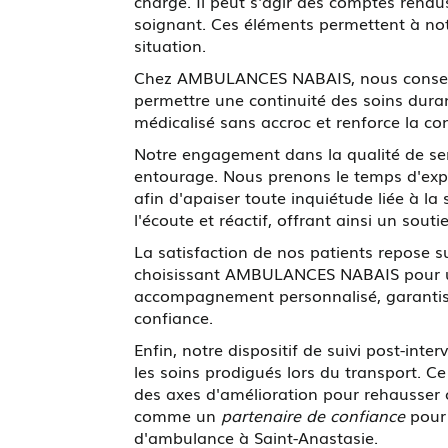
charge. Il peut s'agir des comptes rendu
soignant. Ces éléments permettent à not
situation.
Chez AMBULANCES NABAIS, nous conseill
permettre une continuité des soins duran
médicalisé sans accroc et renforce la co
Notre engagement dans la qualité de ser
entourage. Nous prenons le temps d'expli
afin d'apaiser toute inquiétude liée à 
l'écoute et réactif, offrant ainsi un so
La satisfaction de nos patients repose su
choisissant AMBULANCES NABAIS pour un 
accompagnement personnalisé, garantiss
confiance.
Enfin, notre dispositif de suivi post-int
les soins prodigués lors du transport. Ce
des axes d'amélioration pour rehausser
comme un
partenaire de confiance
pour 
d'ambulance à Saint-Anastasie.