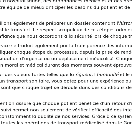
s d'hospitalisation, des ordonnances médicales et des pres
re équipe de mieux anticiper les besoins du patient et de
ons également de préparer un dossier contenant l'
histo
t le transfert. Le respect scrupuleux de ces étapes admini
nfiance que nous accordons à la sécurité lors de chaque tr
vice se traduit également par la transparence des informa
quer chaque étape du processus, depuis la prise de rendez
la situation d'urgence ou au déplacement médicalisé. Cha
utien moral et médical durant des moments souvent éprouva
r des valeurs fortes telles que la
rigueur
, l'
humanité
et le
transport sanitaire, vous optez pour une expérience qui
ant que chaque trajet se déroule dans des conditions de 
ervention assure que chaque patient bénéficie d'un retour d'
 suivi permet non seulement de vérifier l'efficacité des int
 constamment la qualité de nos services. Grâce à ce sys
toutes les opérations de transport médicalisé dans le Gard