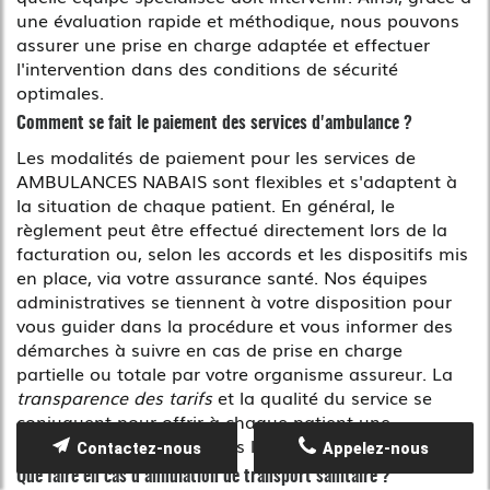
une évaluation rapide et méthodique, nous pouvons
assurer une prise en charge adaptée et effectuer
l'intervention dans des conditions de sécurité
optimales.
Comment se fait le paiement des services d'ambulance ?
Les modalités de paiement pour les services de
AMBULANCES NABAIS sont flexibles et s'adaptent à
la situation de chaque patient. En général, le
règlement peut être effectué directement lors de la
facturation ou, selon les accords et les dispositifs mis
en place, via votre assurance santé. Nos équipes
administratives se tiennent à votre disposition pour
vous guider dans la procédure et vous informer des
démarches à suivre en cas de prise en charge
partielle ou totale par votre organisme assureur. La
transparence des tarifs
et la qualité du service se
conjuguent pour offrir à chaque patient une
expérience sans stress, dès le premier contact.
Contactez-nous
Appelez-nous
Que faire en cas d'annulation de transport sanitaire ?